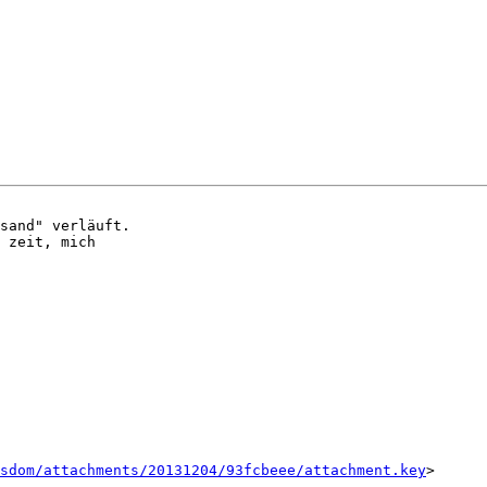
sand" verläuft.  

 zeit, mich  

sdom/attachments/20131204/93fcbeee/attachment.key