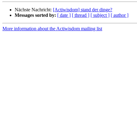
Nächste Nachricht:
[Actiwisdom] stand der dinge?
Messages sorted by:
[ date ]
[ thread ]
[ subject ]
[ author ]
More information about the Actiwisdom mailing list