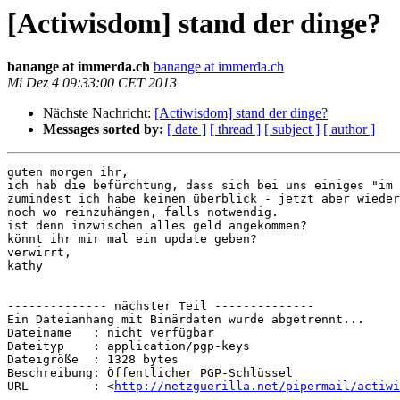
[Actiwisdom] stand der dinge?
banange at immerda.ch
banange at immerda.ch
Mi Dez 4 09:33:00 CET 2013
Nächste Nachricht:
[Actiwisdom] stand der dinge?
Messages sorted by:
[ date ]
[ thread ]
[ subject ]
[ author ]
guten morgen ihr,

ich hab die befürchtung, dass sich bei uns einiges "im 
zumindest ich habe keinen überblick - jetzt aber wieder
noch wo reinzuhängen, falls notwendig.

ist denn inzwischen alles geld angekommen?

könnt ihr mir mal ein update geben?

verwirrt,

kathy

-------------- nächster Teil --------------

Ein Dateianhang mit Binärdaten wurde abgetrennt...

Dateiname   : nicht verfügbar

Dateityp    : application/pgp-keys

Dateigröße  : 1328 bytes

Beschreibung: Öffentlicher PGP-Schlüssel

URL         : <
http://netzguerilla.net/pipermail/actiwi