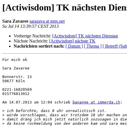
[Actiwisdom] TK nächsten Dien
Sara Zavaree
sarazava at gmx.net
So Jul 14 13:39:57 CEST 2013
Vorherige Nachricht:
[Actiwisdom] TK nächsten Dienstag
Nächste Nachricht:
[Actiwisdom] nächste TK
Nachrichten sortiert nach:
[ Datum ]
[ Thema ]
[ Betreff (Sub
Für mich ok

Sara Zavaree

Bonnerstr. 13

50677 Köln

0221-16820569

015776813912

Am 14.07.2013 um 12:04 schrieb 
banange at immerda.ch
:

>
>
>
>