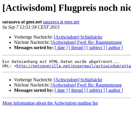
[Actiwisdom] Flugpreis noch ni
sarazava at gmx.net
sarazava at gmx.net
Sa Sep 7 12:51:18 CEST 2013
Vorherige Nachricht:
[Actiwisdom] Schlafsäcke
Nächste Nachricht:
[Actiwisdom] Fwd: Re: Raumnutzung
Messages sorted by:
[ date ]
[ thread ]
[ subject ]
[ author ]
Ein Dateianhang mit HTML-Daten wurde abgetrennt...

URL: <
http://netzguerilla.net/pipermail/actiwisdom/att
Vorherige Nachricht:
[Actiwisdom] Schlafsäcke
Nächste Nachricht:
[Actiwisdom] Fwd: Re: Raumnutzung
Messages sorted by:
[ date ]
[ thread ]
[ subject ]
[ author ]
More information about the Actiwisdom mailing list