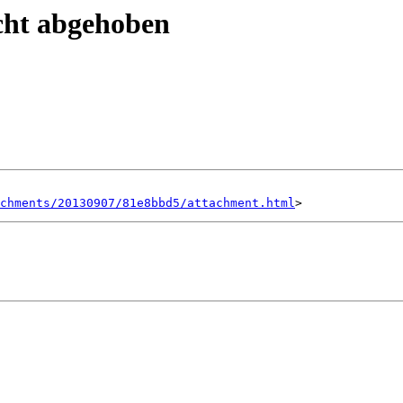
cht abgehoben
achments/20130907/81e8bbd5/attachment.html