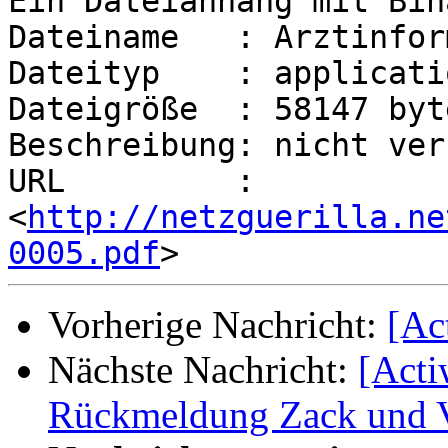
Ein Dateianhang mit Bin
Dateiname   : Arztinfor
Dateityp    : applicati
Dateigröße  : 58147 byte
Beschreibung: nicht ver
URL         : 
<
http://netzguerilla.ne
0005.pdf
Vorherige Nachricht:
[Ac
Nächste Nachricht:
[Act
Rückmeldung Zack und V